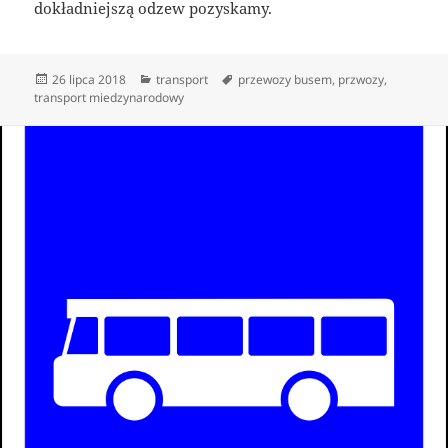
dokładniejszą odzew pozyskamy.
Data
Kategorie
Tagi
26 lipca 2018
transport
przewozy busem
,
przwozy
,
publikacji
transport miedzynarodowy