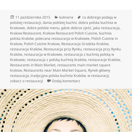
Data
Kategorie
Tagi
11 października 2015
kulinaria
co dobrego podają w
publikacji
polskiej restauracji
,
dania polskiej kuchni
,
dobra polska kuchnia w
Krakowie
,
dobre polskie menu
,
gdzie dobrze zjeść
,
jaka restauracja
,
Krakow Restaurant
,
Krakow Restaurant Polish Cuisine
,
kuchnia
polska Kraków
,
polecana restauracja w Krakowie
,
Polish Cuisine in
Krakow
,
Polish Cuisine Krakow
,
Restauracja Grodzka Kraków
,
restauracja Kraków
,
Restauracja przy Rynku
,
restauracja przy Rynku
Kraków
,
restauracja w Krakowie
,
restauracja z kuchnią polską w
Krakowie
,
restauracja z polską kuchnią Kraków
,
restauracje Kraków
,
Restaurants in Main Market
,
restaurants main market square
krakow
,
Restaurants near Main Market Square
,
Rynek główny
restauracja
,
tradycyjna polska kuchnia Kraków
,
w restauracji
,
do Polska kuchnia inaczej jaka?
zobacz o restauracji
Dodaj komentarz