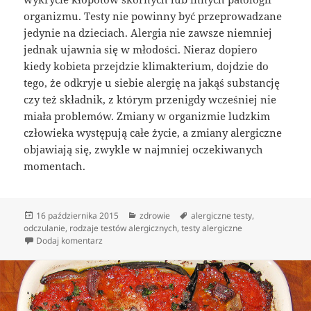
organizmu. Testy nie powinny być przeprowadzane
jedynie na dzieciach. Alergia nie zawsze niemniej
jednak ujawnia się w młodości. Nieraz dopiero
kiedy kobieta przejdzie klimakterium, dojdzie do
tego, że odkryje u siebie alergię na jakąś substancję
czy też składnik, z którym przenigdy wcześniej nie
miała problemów. Zmiany w organizmie ludzkim
człowieka występują całe życie, a zmiany alergiczne
objawiają się, zwykle w najmniej oczekiwanych
momentach.
Data
Kategorie
Tagi
16 października 2015
zdrowie
alergiczne testy
,
publikacji
odczulanie
,
rodzaje testów alergicznych
,
testy alergiczne
do Typy testów uczuleniowych
Dodaj komentarz