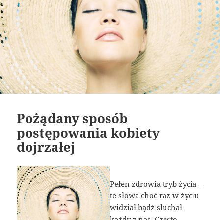
Pożądany sposób
postępowania kobiety
dojrzałej
Pełen zdrowia tryb życia –
te słowa choć raz w życiu
widział bądź słuchał
każdy z nas. Często