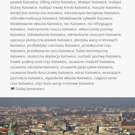
powiek Katowice
,
Lifting skóry Katowice
,
Makijaż Katowice
,
makijaż
ślubny Katowice
,
makijaż trwały kreski Katowice
,
masaże Katowice
,
Medycyna estetyczna Katowice
,
mezoterapia bezigłowa Katowice
,
mikrodermabrazja Katowice
,
Modelowanie sylwetki Katowice
,
Modelowanie włosów Katowice
,
nici Katowice
,
nici liftingujące
Katowice
,
nietrzymanie moczu katowice
,
obkurczanie pochwy
Katowice
,
Odmładzanie Katowice
,
odmładzanie osoczem Katowice
,
operacja plastyczna powiek Katowice
,
plastyka warg sromowych
Katowice
,
profilaktyka czerniaka Katowice
,
przedłużanie rzęs
Katowice
,
przekłuwanie uszu Katowice
,
Salon kosmetyczny
Katowice
,
skuteczna depilacja Katowice
,
suchość pochwy Katowice
,
trwałe podkręcanie rzęs Katowice
,
usuwanie modzeli Katowice
,
usuwanie odcisków Katowice
,
Usuwanie pieprzyków Katowice
,
usuwanie tkanki tłuszczowej Katowice
,
wizaż Katowice
,
wrastające
paznokcie Katowice
,
wypadanie włosów Katowice
,
zagęszczanie
rzęs Katowice
,
zbyt duże wargi sromowe Katowice
do Czego wyczekujemy po dobrym gabinecie kosmet
Dodaj komentarz