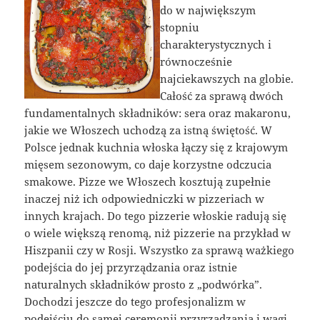
do w największym
stopniu
charakterystycznych i
równocześnie
najciekawszych na globie.
Całość za sprawą dwóch
fundamentalnych składników: sera oraz makaronu,
jakie we Włoszech uchodzą za istną świętość. W
Polsce jednak kuchnia włoska łączy się z krajowym
mięsem sezonowym, co daje korzystne odczucia
smakowe. Pizze we Włoszech kosztują zupełnie
inaczej niż ich odpowiedniczki w pizzeriach w
innych krajach. Do tego pizzerie włoskie radują się
o wiele większą renomą, niż pizzerie na przykład w
Hiszpanii czy w Rosji. Wszystko za sprawą ważkiego
podejścia do jej przyrządzania oraz istnie
naturalnych składników prosto z „podwórka”.
Dochodzi jeszcze do tego profesjonalizm w
podejściu do samej ceremonii przyrządzania i wagi