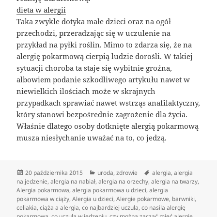
dieta w alergii
Taka zwykle dotyka małe dzieci oraz na ogół
przechodzi, przeradzając się w uczulenie na
przykład na pyłki roślin. Mimo to zdarza się, że na
alergię pokarmową cierpią ludzie dorośli. W takiej
sytuacji choroba ta staje się wybitnie groźna,
albowiem podanie szkodliwego artykułu nawet w
niewielkich ilościach może w skrajnych
przypadkach sprawiać nawet wstrząs anafilaktyczny,
który stanowi bezpośrednie zagrożenie dla życia.
Właśnie dlatego osoby dotknięte alergią pokarmową
musza niesłychanie uważać na to, co jedzą.
Data
Kategorie
Tagi
20 października 2015
uroda
,
zdrowie
alergia
,
alergia
publikacji
na jedzenie
,
alergia na nabiał
,
alergia na orzechy
,
alergia na twarzy
,
Alergia pokarmowa
,
alergia pokarmowa u dzieci
,
alergia
pokarmowa w ciąży
,
Alergia u dzieci
,
Alergie pokarmowe
,
barwniki
,
celiakia
,
ciąża a alergia
,
co najbardziej uczula
,
co nasila alergię
pokarmową
,
co uczula w jedzeniu
,
czy można zacząć mieć alergię