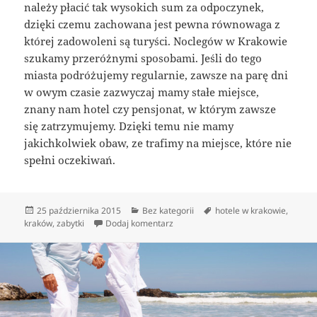
należy płacić tak wysokich sum za odpoczynek,
dzięki czemu zachowana jest pewna równowaga z
której zadowoleni są turyści. Noclegów w Krakowie
szukamy przeróżnymi sposobami. Jeśli do tego
miasta podróżujemy regularnie, zawsze na parę dni
w owym czasie zazwyczaj mamy stałe miejsce,
znany nam hotel czy pensjonat, w którym zawsze
się zatrzymujemy. Dzięki temu nie mamy
jakichkolwiek obaw, ze trafimy na miejsce, które nie
spełni oczekiwań.
Data
Kategorie
Tagi
25 października 2015
Bez kategorii
hotele w krakowie
,
publikacji
do Co to znaczy hotel ekskluzywny?
kraków
,
zabytki
Dodaj komentarz