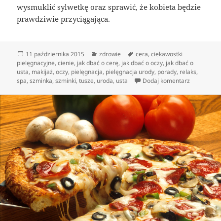
wysmuklić sylwetkę oraz sprawić, że kobieta będzie
prawdziwie przyciągająca.
Data
Kategorie
Tagi
11 października 2015
zdrowie
cera
,
ciekawostki
publikacji
pielęgnacyjne
,
cienie
,
jak dbać o cerę
,
jak dbać o oczy
,
jak dbać o
usta
,
makijaż
,
oczy
,
pielęgnacja
,
pielęgnacja urody
,
porady
,
relaks
,
do Pożądan
spa
,
szminka
,
szminki
,
tusze
,
uroda
,
usta
Dodaj komentarz