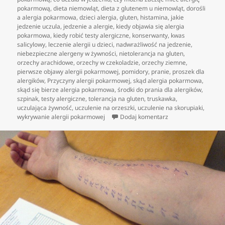
pokarmową
,
dieta niemowląt
,
dieta z glutenem u niemowląt
,
dorośli
a alergia pokarmowa
,
dzieci alergia
,
gluten
,
histamina
,
jakie
jedzenie uczula
,
jedzenie a alergie
,
kiedy objawia się alergia
pokarmowa
,
kiedy robić testy alergiczne
,
konserwanty
,
kwas
salicylowy
,
leczenie alergii u dzieci
,
nadwrażliwość na jedzenie
,
niebezpieczne alergeny w żywności
,
nietolerancja na gluten
,
orzechy arachidowe
,
orzechy w czekoladzie
,
orzechy ziemne
,
pierwsze objawy alergii pokarmowej
,
pomidory
,
pranie
,
proszek dla
alergików
,
Przyczyny alergii pokarmowej
,
skąd alergia pokarmowa
,
skąd się bierze alergia pokarmowa
,
środki do prania dla alergików
,
szpinak
,
testy alergiczne
,
tolerancja na gluten
,
truskawka
,
uczulająca żywność
,
uczulenie na orzeszki
,
uczulenie na skorupiaki
,
do Alergie pokarmow
wykrywanie alergii pokarmowej
Dodaj komentarz