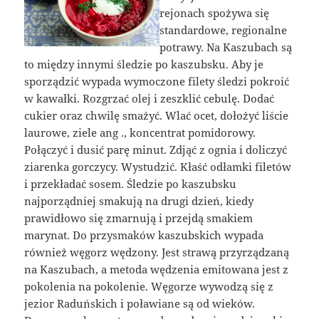
rejonach spożywa się
standardowe, regionalne
potrawy. Na Kaszubach są
to między innymi śledzie po kaszubsku. Aby je
sporządzić wypada wymoczone filety śledzi pokroić
w kawałki. Rozgrzać olej i zeszklić cebulę. Dodać
cukier oraz chwilę smażyć. Wlać ocet, dołożyć liście
laurowe, ziele ang ., koncentrat pomidorowy.
Połączyć i dusić parę minut. Zdjąć z ognia i doliczyć
ziarenka gorczycy. Wystudzić. Kłaść odłamki filetów
i przekładać sosem. Śledzie po kaszubsku
najporządniej smakują na drugi dzień, kiedy
prawidłowo się zmarnują i przejdą smakiem
marynat. Do przysmaków kaszubskich wypada
również węgorz wędzony. Jest strawą przyrządzaną
na Kaszubach, a metoda wędzenia emitowana jest z
pokolenia na pokolenie. Węgorze wywodzą się z
jezior Raduńskich i poławiane są od wieków.