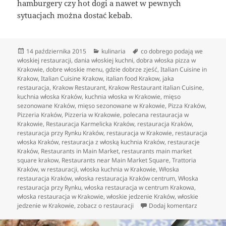
hamburgery czy hot dogi a nawet w pewnych
sytuacjach można dostać kebab.
Data
Kategorie
Tagi
14 października 2015
kulinaria
co dobrego podają we
publikacji
włoskiej restauracji
,
dania włoskiej kuchni
,
dobra włoska pizza w
Krakowie
,
dobre włoskie menu
,
gdzie dobrze zjeść
,
Italian Cuisine in
Krakow
,
Italian Cuisine Krakow
,
italian food Krakow
,
jaka
restauracja
,
Krakow Restaurant
,
Krakow Restaurant italian Cuisine
,
kuchnia włoska Kraków
,
kuchnia włoska w Krakowie
,
mięso
sezonowane Kraków
,
mięso sezonowane w Krakowie
,
Pizza Kraków
,
Pizzeria Kraków
,
Pizzeria w Krakowie
,
polecana restauracja w
Krakowie
,
Restauracja Karmelicka Kraków
,
restauracja Kraków
,
restauracja przy Rynku Kraków
,
restauracja w Krakowie
,
restauracja
włoska Kraków
,
restauracja z włoską kuchnia Kraków
,
restauracje
Kraków
,
Restaurants in Main Market
,
restaurants main market
square krakow
,
Restaurants near Main Market Square
,
Trattoria
Kraków
,
w restauracji
,
włoska kuchnia w Krakowie
,
Włoska
restauracja Kraków
,
włoska restauracja Kraków centrum
,
Włoska
restauracja przy Rynku
,
włoska restauracja w centrum Krakowa
,
włoska restauracja w Krakowie
,
włoskie jedzenie Kraków
,
włoskie
do Włoska
jedzenie w Krakowie
,
zobacz o restauracji
Dodaj komentarz