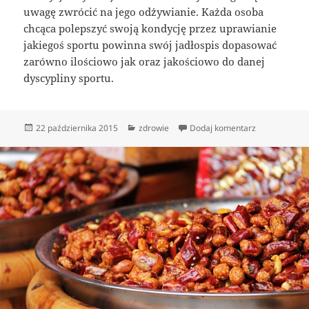
uwagę zwrócić na jego odżywianie. Każda osoba
chcąca polepszyć swoją kondycję przez uprawianie
jakiegoś sportu powinna swój jadłospis dopasować
zarówno ilościowo jak oraz jakościowo do danej
dyscypliny sportu.
Data
Kategorie
do Sport dla 
22 października 2015
zdrowie
Dodaj komentarz
publikacji