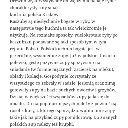
Drewno wykorzystywane do wędzenia nadaje rybie
charakterystyczny smak.
kuchnia polska Kraków
Kaszuby są niesłychanie bogate w ryby, w
następstwie tego kuchnia ta tak wielokrotnie je
użytkuje. Na rozmaite sposoby, wielokrotnie ryby po
kaszubsku podawane są taki sposób tym w tym
rejonie Polski. Polska kuchnia bogata jest w
przeróżne, wyśmienite zupy. Już w polskiej historii
polewki, gęste pożywne zupy spożywano na
śniadanie (w formie mącznych zacierek na mleku),
obiady i kolacje. Gospodynie korzystały ze
wszystkiego co zebrały w sadzie. Jesienią oraz zimą
gotowały zupy na bazie suchych owoców i grzybów.
Dzisiaj w większości wypadków zupy jada się do
obiadu. Do najpopularniejszych należy z pewnością
rosół z kury, z którego sporządzić wolno inne zupy
takie jak na przykład zupę pomidorową. Do znanych
polskich zup należy też krupki.