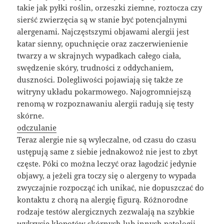
takie jak pyłki roślin, orzeszki ziemne, roztocza czy
sierść zwierzęcia są w stanie być potencjalnymi
alergenami. Najczęstszymi objawami alergii jest
katar sienny, opuchnięcie oraz zaczerwienienie
twarzy a w skrajnych wypadkach całego ciała,
swędzenie skóry, trudności z oddychaniem,
duszności. Dolegliwości pojawiają się także ze
witryny układu pokarmowego. Najogromniejszą
renomą w rozpoznawaniu alergii radują się testy
skórne.
odczulanie
Teraz alergie nie są wyleczalne, od czasu do czasu
ustępują same z siebie jednakowoż nie jest to zbyt
częste. Póki co można leczyć oraz łagodzić jedynie
objawy, a jeżeli gra toczy się o alergeny to wypada
zwyczajnie rozpocząć ich unikać, nie dopuszczać do
kontaktu z chorą na alergię figurą. Różnorodne
rodzaje testów alergicznych zezwalają na szybkie
wykrycie kłopotów skórnych lub innych patologii