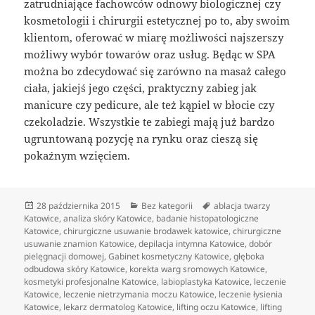
zatrudniające fachowców odnowy biologicznej czy
kosmetologii i chirurgii estetycznej po to, aby swoim
klientom, oferować w miarę możliwości najszerszy
możliwy wybór towarów oraz usług. Będąc w SPA
można bo zdecydować się zarówno na masaż całego
ciała, jakiejś jego części, praktyczny zabieg jak
manicure czy pedicure, ale też kąpiel w błocie czy
czekoladzie. Wszystkie te zabiegi mają już bardzo
ugruntowaną pozycję na rynku oraz cieszą się
pokaźnym wzięciem.
Data
Kategorie
Tagi
28 października 2015
Bez kategorii
ablacja twarzy
publikacji
Katowice
,
analiza skóry Katowice
,
badanie histopatologiczne
Katowice
,
chirurgiczne usuwanie brodawek katowice
,
chirurgiczne
usuwanie znamion Katowice
,
depilacja intymna Katowice
,
dobór
pielęgnacji domowej
,
Gabinet kosmetyczny Katowice
,
głęboka
odbudowa skóry Katowice
,
korekta warg sromowych Katowice
,
kosmetyki profesjonalne Katowice
,
labioplastyka Katowice
,
leczenie
Katowice
,
leczenie nietrzymania moczu Katowice
,
leczenie łysienia
Katowice
,
lekarz dermatolog Katowice
,
lifting oczu Katowice
,
lifting