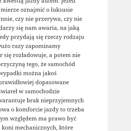
kwestią jazdy autem. Jeżeli
 mierze oznajmić o luksusie
nnie, czy nie przerywa, czy nie
darzy się nam awaria, na jaką
dy przydają się rzeczy rodzaju
. Dużo razy zapominamy
r się rozładowuje, a potem nie
 przyczyną tego, że samochód
e wypadki można jakoś
prawidłowiej dopasowane
świateł w samochodzie
gwarantuje brak nieprzyjemnych
mowa o komforcie jazdy to trzeba
d tym względem ma prawo być
od koni mechanicznych, które