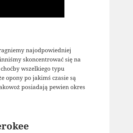
pragniemy najodpowiedniej
inniśmy skoncentrować się na
i choćby wszelkiego typu
że opony po jakimś czasie są
akowoż posiadają pewien okres
erokee