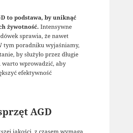
D to podstawa, by uniknąć
ch żywotność.
Intensywne
odówek sprawia, że nawet
 W tym poradniku wyjaśniamy,
nie, by służyło przez długie
i warto wprowadzić, aby
ększyć efektywność
sprzęt AGD
szej jakości, z czasem wymaga