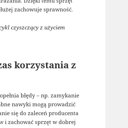
ażania. Dzięki temu sprzęt
 dłużej zachowuje sprawność.
ykl czyszczący z użyciem
zas korzystania z
pełnia błędy – np. zamykanie
robne nawyki mogą prowadzić
anie się do zaleceń producenta
 i zachować sprzęt w dobrej