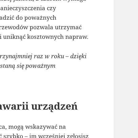
zanieczyszczenia czy
adzić do poważnych
przewodów pozwala utrzymać
 i uniknąć kosztownych napraw.
zynajmniej raz w roku – dzięki
 staną się poważnym
warii urządzeń
aca, mogą wskazywać na
ć szybko – im wcześniej zgłosisz