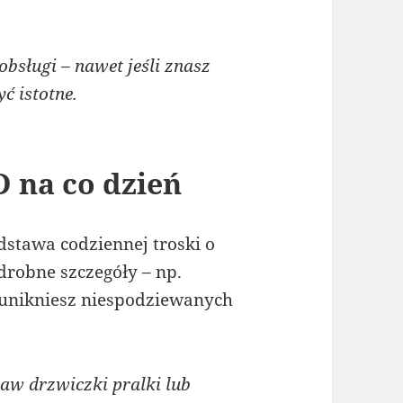
bsługi – nawet jeśli znasz
ć istotne.
D na co dzień
stawa codziennej troski o
robne szczegóły – np.
 unikniesz niespodziewanych
w drzwiczki pralki lub